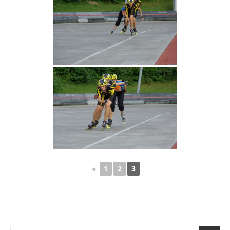
◄
1
2
3