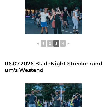
◄
1
2
3
4
►
06.07.2026 BladeNight Strecke rund
um’s Westend