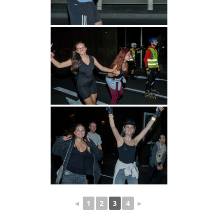
◄
1
2
3
4
►