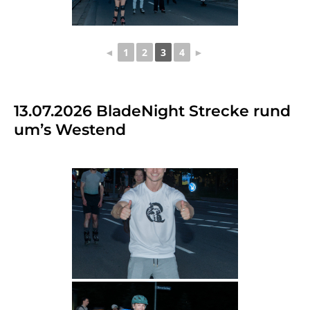
◄
1
2
3
4
►
13.07.2026 BladeNight Strecke rund
um’s Westend