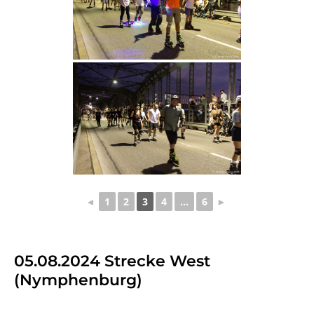
◄
1
2
3
4
...
6
►
05.08.2024 Strecke West
(Nymphenburg)