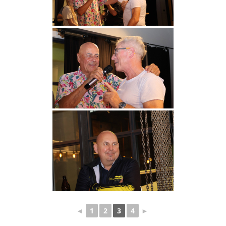
◄
1
2
3
4
►