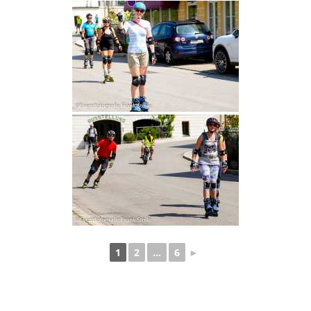
1
2
...
6
►