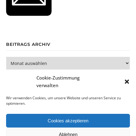
BEITRAGS ARCHIV
Beitrags Archiv
Cookie-Zustimmung
verwalten
Wir verwenden Cookies, um unsere Website und unseren Service zu
optimieren.
Bard Theme von
WP Royal
.
Cookies akzeptieren
Datenschutzerklärung
Impressum
Cookie-Richtlinie (EU)
Ablehnen