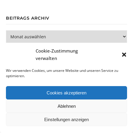
BEITRAGS ARCHIV
Beitrags Archiv
Cookie-Zustimmung
verwalten
Wir verwenden Cookies, um unsere Website und unseren Service zu
optimieren.
Bard Theme von
WP Royal
.
Cookies akzeptieren
Datenschutzerklärung
Impressum
Cookie-Richtlinie (EU)
Ablehnen
ZURÜCK NACH OBEN
Einstellungen anzeigen