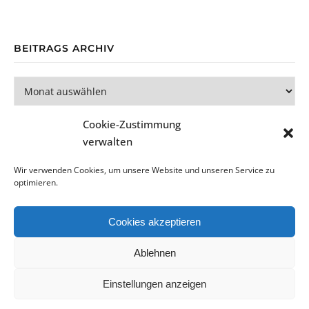
BEITRAGS ARCHIV
Beitrags Archiv
Cookie-Zustimmung
verwalten
Wir verwenden Cookies, um unsere Website und unseren Service zu
optimieren.
Bard Theme von
WP Royal
.
Cookies akzeptieren
Datenschutzerklärung
Impressum
Cookie-Richtlinie (EU)
Ablehnen
ZURÜCK NACH OBEN
Einstellungen anzeigen