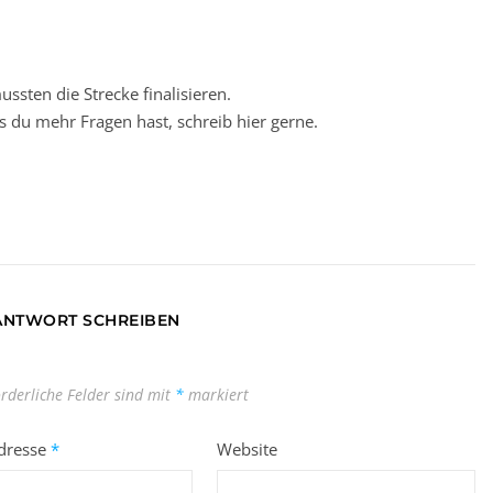
ussten die Strecke finalisieren.
lls du mehr Fragen hast, schreib hier gerne.
 ANTWORT SCHREIBEN
orderliche Felder sind mit
*
markiert
Adresse
*
Website