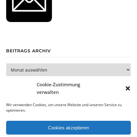
BEITRAGS ARCHIV
Beitrags Archiv
Cookie-Zustimmung
verwalten
Wir verwenden Cookies, um unsere Website und unseren Service zu
optimieren.
Bard Theme von
WP Royal
.
Cookies akzeptieren
Datenschutzerklärung
Impressum
Cookie-Richtlinie (EU)