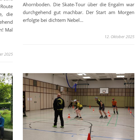
Ahornboden. Die Skate-Tour über die Engalm war
Route
durchgehend gut machbar. Der Start am Morgen
e, die
erfolgte bei dichtem Nebel…
ehend
n! Mal
12. Oktober 2025
er 2025