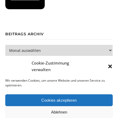
BEITRAGS ARCHIV
Beitrags Archiv
Cookie-Zustimmung
verwalten
Wir verwenden Cookies, um unsere Website und unseren Service zu
optimieren.
Bard Theme von
WP Royal
.
Cookies akzeptieren
Datenschutzerklärung
Impressum
Cookie-Richtlinie (EU)
Ablehnen