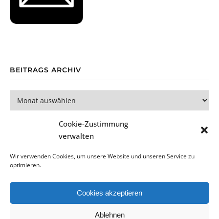
BEITRAGS ARCHIV
Beitrags Archiv
Cookie-Zustimmung
verwalten
Wir verwenden Cookies, um unsere Website und unseren Service zu
optimieren.
Bard Theme von
WP Royal
.
Cookies akzeptieren
Datenschutzerklärung
Impressum
Cookie-Richtlinie (EU)
Ablehnen