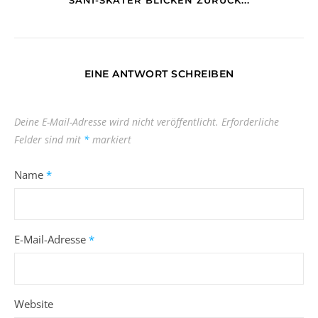
SANI-SKATER BLICKEN ZURÜCK...
EINE ANTWORT SCHREIBEN
Deine E-Mail-Adresse wird nicht veröffentlicht.
Erforderliche
Felder sind mit
*
markiert
Name
*
E-Mail-Adresse
*
Website