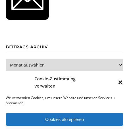
BEITRAGS ARCHIV
Beitrags Archiv
Cookie-Zustimmung
verwalten
Wir verwenden Cookies, um unsere Website und unseren Service zu
optimieren.
Bard Theme von
WP Royal
.
Cookies akzeptieren
Datenschutzerklärung
Impressum
Cookie-Richtlinie (EU)