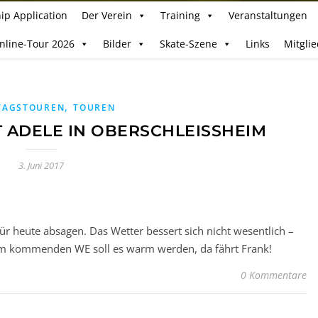
ip Application
Der Verein
Training
Veranstaltungen
Inline-Tour 2026
Bilder
Skate-Szene
Links
Mitgli
,
TAGSTOUREN
TOUREN
 ADELE IN OBERSCHLEISSHEIM
3. Juni 2017
r heute absagen. Das Wetter bessert sich nicht wesentlich –
 Am kommenden WE soll es warm werden, da fährt Frank!
0 Kommentare